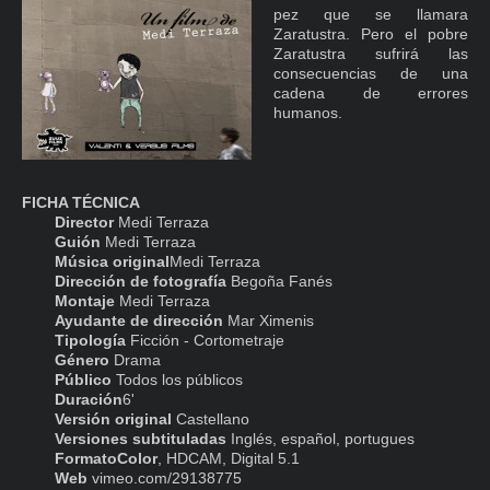
pez que se llamara
Zaratustra. Pero el pobre
Zaratustra sufrirá las
consecuencias de una
cadena de errores
humanos.
FICHA TÉCNICA
Director
Medi Terraza
Guión
Medi Terraza
Música original
Medi Terraza
Dirección de fotografía
Begoña Fanés
Montaje
Medi Terraza
Ayudante de dirección
Mar Ximenis
Tipología
Ficción - Cortometraje
Género
Drama
Público
Todos los públicos
Duración
6'
Versión original
Castellano
Versiones subtituladas
Inglés, español, portugues
FormatoColor
, HDCAM, Digital 5.1
Web
vimeo.com/29138775