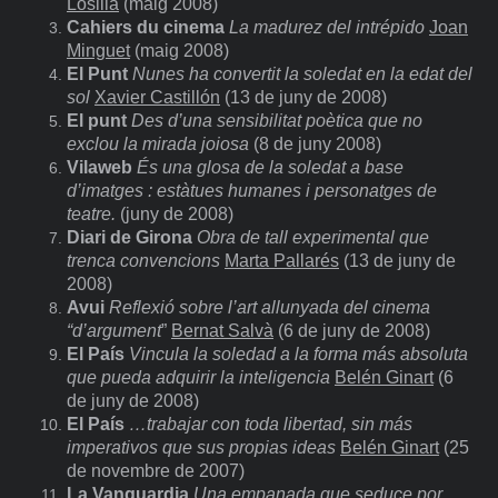
Losilla
(maig 2008)
Cahiers du cinema
La madurez del intrépido
Joan
Minguet
(maig 2008)
El Punt
Nunes ha convertit la soledat en la edat del
sol
Xavier Castillón
(13 de juny de 2008)
El punt
Des d’una sensibilitat poètica que no
exclou la mirada joiosa
(8 de juny 2008)
Vilaweb
És una glosa de la soledat a base
d’imatges : estàtues humanes i personatges de
teatre.
(juny de 2008)
Diari de Girona
Obra de tall experimental que
trenca convencions
Marta Pallarés
(13 de juny de
2008)
Avui
Reflexió sobre l’art allunyada del cinema
“d’argument
”
Bernat Salvà
(6 de juny de 2008)
El País
Vincula la soledad a la forma más absoluta
que pueda adquirir la inteligencia
Belén Ginart
(6
de juny de 2008)
El País
…trabajar con toda libertad, sin más
imperativos que sus propias ideas
Belén Ginart
(25
de novembre de 2007)
La Vanguardia
Una
empanada que seduce por