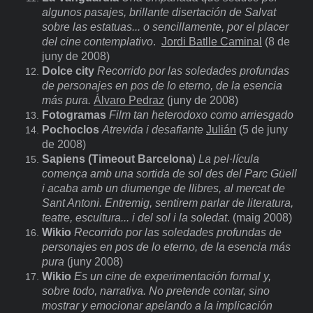
algunos pasajes, brillante disertación de Salvat
sobre las estatuas... o sencillamente, por el placer
del cine contemplativo
.
Jordi Batlle Caminal
(8 de
juny de 2008)
Dolce city
Recorrido por las soledades profundas
de personajes en pos de lo eterno, de la esencia
más pura.
Álvaro Pedraz
(juny de 2008)
Fotogramas
Film tan heterodoxo como arriesgado
Pochoclos
Atrevida i desafiante
Julián
(5 de juny
de 2008)
Sapiens
(Timeout Barcelona
)
La pel·lícula
comença amb una sortida de sol des del Parc Güell
i acaba amb un diumenge de llibres, al mercat de
Sant Antoni. Entremig, sentirem parlar de literatura,
teatre, escultura... i del sol i la soledat
. (maig 2008)
Wikio
Recorrido por las soledades profundas de
personajes en pos de lo eterno, de la esencia más
pura
(juny 2008)
Wikio
Es un cine de experimentación formal y,
sobre todo, narrativa. No pretende contar, sino
mostrar y emocionar apelando a la implicación