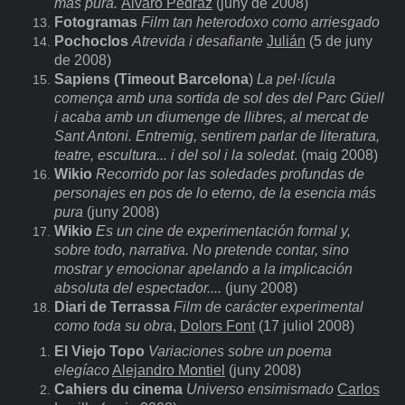
más pura.
Álvaro Pedraz
(juny de 2008)
Fotogramas
Film tan heterodoxo como arriesgado
Pochoclos
Atrevida i desafiante
Julián
(5 de juny
de 2008)
Sapiens
(Timeout Barcelona
)
La pel·lícula
comença amb una sortida de sol des del Parc Güell
i acaba amb un diumenge de llibres, al mercat de
Sant Antoni. Entremig, sentirem parlar de literatura,
teatre, escultura... i del sol i la soledat
. (maig 2008)
Wikio
Recorrido por las soledades profundas de
personajes en pos de lo eterno, de la esencia más
pura
(juny 2008)
Wikio
Es un cine de experimentación formal y,
sobre todo, narrativa. No pretende contar, sino
mostrar y emocionar apelando a la implicación
absoluta del espectador....
(
juny 2008)
Diari de Terrassa
Film de carácter experimental
como toda su obra
,
Dolors Font
(17 juliol 2008)
El Viejo Topo
Variaciones sobre un poema
elegíaco
Alejandro Montiel
(juny 2008)
Cahiers du cinema
Universo ensimismado
Carlos