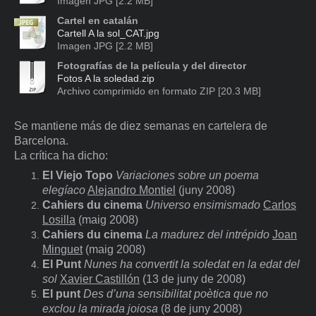
Imagen JPG [2.2 MB]
Cartel en catalán
Cartell A la sol_CAT.jpg
Imagen JPG [2.2 MB]
Fotografías de la película y del director
Fotos A la soledad.zip
Archivo comprimido en formato ZIP [20.3 MB]
Se mantiene más de diez semanas en cartelera de
Barcelona.
La crítica ha dicho:
El Viejo Topo
Variaciones sobre un poema
elegíaco
Alejandro Montiel
(juny 2008)
Cahiers du cinema
Universo ensimismado
Carlos
Losilla
(maig 2008)
Cahiers du cinema
La madurez del intrépido
Joan
Minguet
(maig 2008)
El Punt
Nunes ha convertit la soledat en la edat del
sol
Xavier Castillón
(13 de juny de 2008)
El punt
Des d’una sensibilitat poètica que no
exclou la mirada joiosa
(8 de juny 2008)