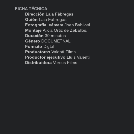
FICHA TÉCNICA
Dirección
Laia Fàbregas
Guión
Laia Fàbregas
Fotografía, cámara
Joan Babiloni
Montaje
Alicia Ortiz de Zeballos.
Duración
30 minutos
Género
DOCUMETNAL
Formato
Digtal
Productoras
Valentí Films
Productor ejecutivo
Lluís Valentí
Distribuidora
Versus Films