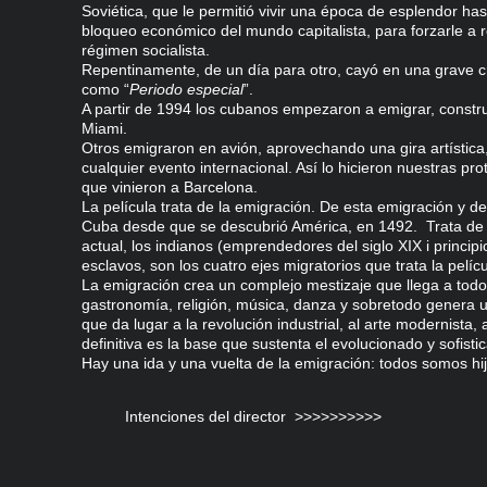
Soviética, que le permitió vivir una época de esplendor hast
bloqueo económico del mundo capitalista, para forzarle a r
régimen socialista.
Repentinamente, de un día para otro, cayó en una grave cr
como “
Periodo especial
”.
A partir de 1994 los cubanos empezaron a emigrar, constr
Miami.
Otros emigraron en avión, aprovechando una gira artística
cualquier evento internacional. Así lo hicieron nuestras pr
que vinieron a Barcelona.
La película trata de la emigración. De esta emigración y d
Cuba desde que se descubrió América, en 1492. Trata de 
actual, los indianos (emprendedores del siglo XIX i principio
esclavos, son los cuatro ejes migratorios que trata la pelícu
La emigración crea un complejo mestizaje que llega a todos
gastronomía, religión, música, danza y sobretodo genera
que da lugar a la revolución industrial, al arte modernista, a
definitiva es la base que sustenta el evolucionado y sofist
Hay una ida y una vuelta de la emigración: todos somos hi
Intenciones del director >>>>>>>>>>