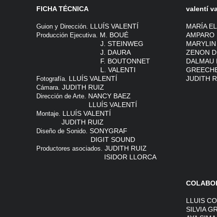
FICHA TÉCNICA
valentí 
LLUÍS VALENTÍ
MARÍA E
Guion y Dirección.
M. BOUÉ
AMPARO 
Producción Ejecutiva.
J. STEINWEG
MARYLIN
J. DAURA
ZENON D
F. BOUTONNET
DALMAU 
L. VALENTI
GREECH
LLUÍS VALENTÍ
JUDITH R
Fotografía.
JUDITH RUIZ
Cámara.
NANCY BAEZ
Dirección de Arte.
LLUÍS VALENTÍ
LLUÍS VALENTÍ
Montaje.
JUDITH RUIZ
SONYGRAF
Diseño de Sonido.
DIGIT SOUND
JUDITH RUIZ
Productores asociados.
ISIDOR LLORCA
COLABOR
LLUIS C
SILVIA G