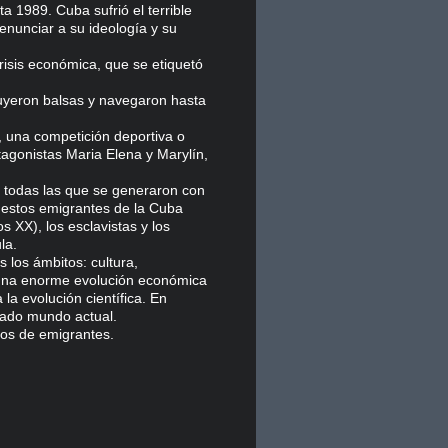
a 1989. Cuba sufrió el terrible
enunciar a su ideología y su
isis económica, que se etiquetó
uyeron balsas y navegaron hasta
, una competición deportiva o
otagonistas Maria Elena y Marylín,
e todas las que se generaron con
estos emigrantes de la Cuba
s XX), los esclavistas y los
la.
 los ámbitos: cultura,
 una enorme evolución económica
 la evolución científica. En
icado mundo actual.
jos de emigrantes.