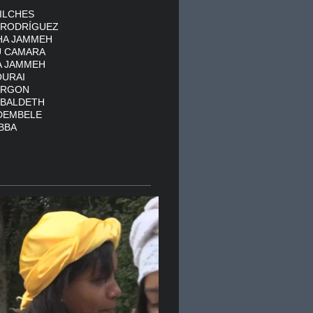
VILCHES
 RODRÍGUEZ
HA JAMMEH
U CAMARA
A JAMMEH
OURAI
ARGON
 BALDETH
DEMBELE
IBBA