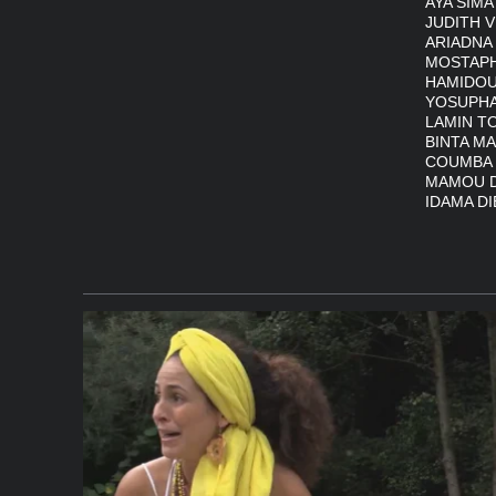
AYA SIMA
JUDITH 
ARIADNA
MOSTAP
HAMIDO
YOSUPH
LAMIN T
BINTA M
COUMBA
MAMOU 
IDAMA D